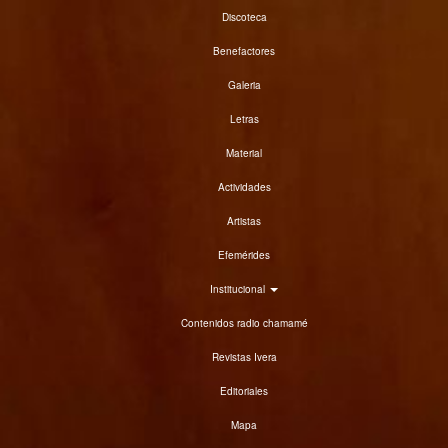
Discoteca
Benefactores
Galeria
Letras
Material
Actividades
Artistas
Efemérides
Institucional
Contenidos radio chamamé
Revistas Ivera
Editoriales
Mapa