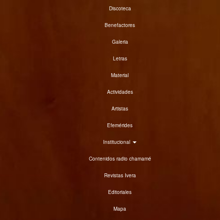
Discoteca
Benefactores
Galeria
Letras
Material
Actividades
Artistas
Efemérides
Institucional
Contenidos radio chamamé
Revistas Ivera
Editoriales
Mapa