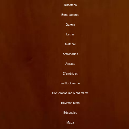
Discoteca
Benefactores
Galeria
Letras
Material
Actividades
Artistas
Efemérides
Institucional
Contenidos radio chamamé
Revistas Ivera
Editoriales
Mapa